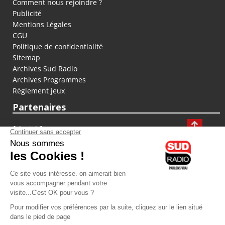
Comment nous rejoindre ?
Publicité
Mentions Légales
CGU
Politique de confidentialité
Sitemap
Archives Sud Radio
Archives Programmes
Règlement jeux
Partenaires
fiducial.fr
lyoncapitale.fr
olympique-et-lyonnais.com
L'application Iphone / Android
Téléchargez l'application