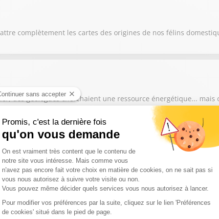
attre complètement les cartes des origines de nos félins domestiq
ller, des géologues cherchaient une ressource énergétique... mais 
ent plus les foyers d'incendie depuis plusieurs jours