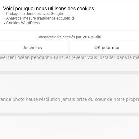
e la Terre et le Soleil, provoquant la plus grande éclipse solaire vi
raverser l'océan pendant 30 ans, et revenir vous installer dans la
rande photo haute résolution jamais prise du cœur de notre propre