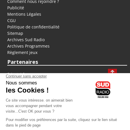
Comment nous rejoindre ?
Publicité
Mentions Légales
CGU
Politique de confidentialité
Sitemap
Archives Sud Radio
Archives Programmes
Règlement jeux
Partenaires
fiducial.fr
lyoncapitale.fr
olympique-et-lyonnais.com
L'application Iphone / Android
Téléchargez l'application