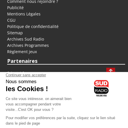
Comment nous rejoindre ?
Publicité
Mentions Légales
CGU
Politique de confidentialité
Sitemap
Archives Sud Radio
Archives Programmes
Règlement jeux
Partenaires
fiducial.fr
lyoncapitale.fr
olympique-et-lyonnais.com
L'application Iphone / Android
Téléchargez l'application