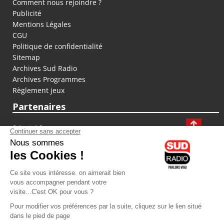
Comment nous rejoindre ?
Publicité
Mentions Légales
CGU
Politique de confidentialité
Sitemap
Archives Sud Radio
Archives Programmes
Règlement jeux
Partenaires
fiducial.fr
lyoncapitale.fr
olympique-et-lyonnais.com
L'application Iphone / Android
Téléchargez l'application