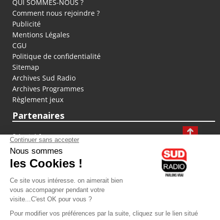
QUI SOMMES-NOUS ?
Comment nous rejoindre ?
Publicité
Mentions Légales
CGU
Politique de confidentialité
Sitemap
Archives Sud Radio
Archives Programmes
Règlement jeux
Partenaires
fiducial.fr
lyoncapitale.fr
olympique-et-lyonnais.com
L'application Iphone / Android
Téléchargez l'application