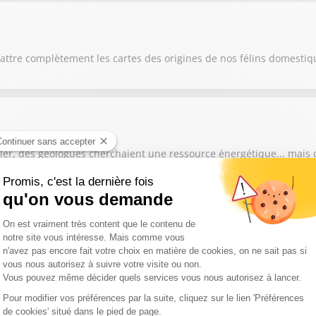
attre complètement les cartes des origines de nos félins domestiq
ller, des géologues cherchaient une ressource énergétique... mais 
ent plus les foyers d'incendie depuis plusieurs jours