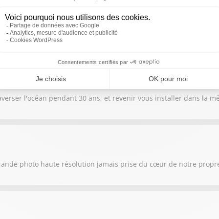
e la Terre et le Soleil, provoquant la plus grande éclipse solaire vi
raverser l'océan pendant 30 ans, et revenir vous installer dans la
rande photo haute résolution jamais prise du cœur de notre propre