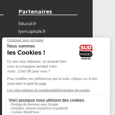
Partenaires
fiducial.fr
lyoncapitale.fr
olympique-et-lyonnais.com
L'application Iphone
/ Android
Téléchargez l'application
Les cookies
Gestion des cookies