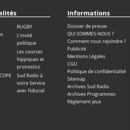
lités
Informations
Dossier de presse
RUGBY
QUI SOMMES-NOUS ?
ue
L'invité
Comment nous rejoindre ?
politique
Publicité
S
Les courses
Mentions Légales
hippiques et
CGU
pronostics
Politique de confidentialité
COPE
Sud Radio à
Sitemap
votre Service
Archives Sud Radio
avec Fiducial
Archives Programmes
Règlement jeux