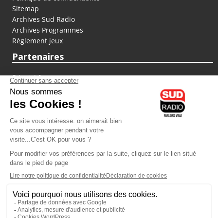
Sitemap
Archives Sud Radio
Archives Programmes
Règlement jeux
Partenaires
fiducial.fr
lyoncapitale.fr
olympique-et-lyonnais.com
L'application Iphone / Android
Téléchargez l'application
Les cookies
Gestion des cookies
Crédit photos : ©Sud Radio / Pierre Olivier