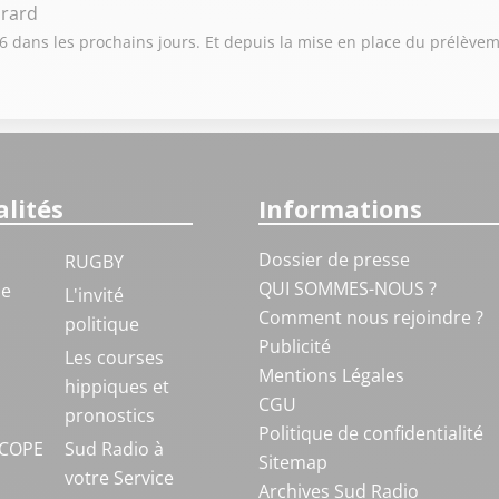
irard
6 dans les prochains jours. Et depuis la mise en place du prélèveme
lités
Informations
Dossier de presse
RUGBY
QUI SOMMES-NOUS ?
ue
L'invité
Comment nous rejoindre ?
politique
Publicité
S
Les courses
Mentions Légales
hippiques et
CGU
pronostics
Politique de confidentialité
COPE
Sud Radio à
Sitemap
votre Service
Archives Sud Radio