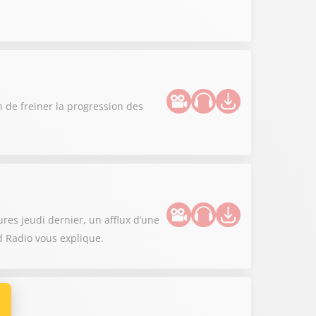
n de freiner la progression des
es jeudi dernier, un afflux d’une
d Radio vous explique.