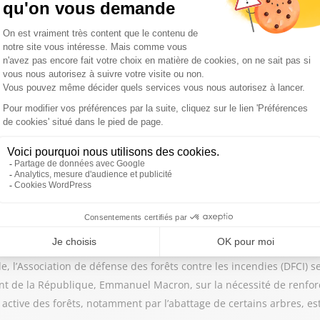
nes régions. Plus de 80 départements ont été touchés à des incen
imatique, la sécheresse et les fortes chaleurs, le risque s'étend dé
us est concerné.
die
ement la Gironde, le Var ou encore les Landes, les fumées dégagée
inhalation, mais aussi les gestes à adopter pour vous protéger.
e, l’Association de défense des forêts contre les incendies (DFCI) se
ent de la République, Emmanuel Macron, sur la nécessité de renforc
 active des forêts, notamment par l’abattage de certains arbres, e