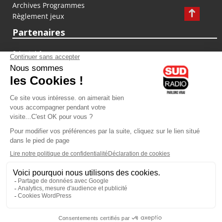
Archives Programmes
Règlement jeux
Partenaires
fiducial.fr
lyoncapitale.fr
olympique-et-lyonnais.com
L'application Iphone / Android
Téléchargez l'application
Les cookies
Gestion des cookies
Crédit photos : ©Sud Radio / Pierre Olivier