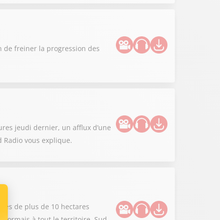
n de freiner la progression des
es jeudi dernier, un afflux d’une
d Radio vous explique.
dies de plus de 10 hectares
sormais à tout le territoire. Sud