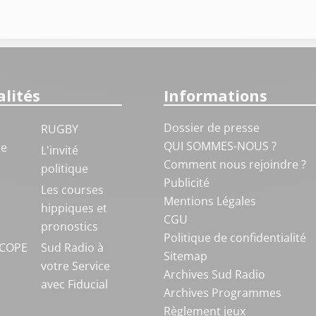
lités
Informations
Dossier de presse
RUGBY
QUI SOMMES-NOUS ?
ue
L'invité
Comment nous rejoindre ?
politique
Publicité
S
Les courses
Mentions Légales
hippiques et
CGU
pronostics
Politique de confidentialité
COPE
Sud Radio à
Sitemap
votre Service
Archives Sud Radio
avec Fiducial
Archives Programmes
Règlement jeux