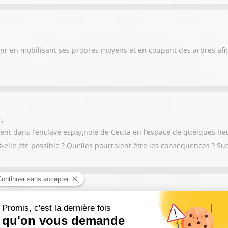
agir en mobilisant ses propres moyens et en coupant des arbres afi
,
ent dans l’enclave espagnole de Ceuta en l’espace de quelques heur
-elle été possible ? Quelles pourraient être les conséquences ? Su
nes régions. Plus de 80 départements ont été touchés à des incen
imatique, la sécheresse et les fortes chaleurs, le risque s'étend dé