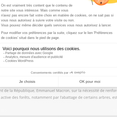
us est concerné.
die
ement la Gironde, le Var ou encore les Landes, les fumées dégagée
inhalation, mais aussi les gestes à adopter pour vous protéger.
e, l’Association de défense des forêts contre les incendies (DFCI) se
ent de la République, Emmanuel Macron, sur la nécessité de renforc
 active des forêts, notamment par l’abattage de certains arbres, e