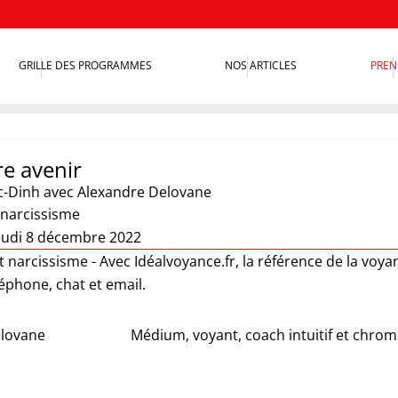
GRILLE DES PROGRAMMES
NOS ARTICLES
PREN
re avenir
c-Dinh
avec Alexandre Delovane
 narcissisme
eudi 8 décembre 2022
et narcissisme - Avec Idéalvoyance.fr, la référence de la voya
léphone, chat et email.
elovane
Médium, voyant, coach intuitif et chro