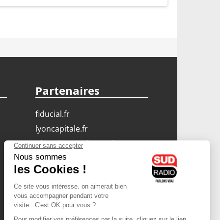
Partenaires
fiducial.fr
lyoncapitale.fr
olympique-et-lyonnais.com
L'application Iphone
/ Android
Téléchargez l'application