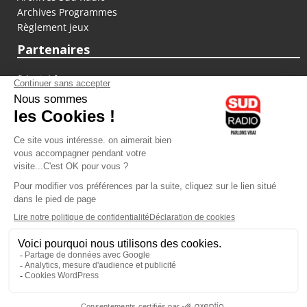
Archives Programmes
Règlement jeux
Partenaires
fiducial.fr
lyoncapitale.fr
olympique-et-lyonnais.com
L'application Iphone / Android
Téléchargez l'application
Les cookies
Gestion des cookies
Crédit photos : ©Sud Radio / Pierre Olivier