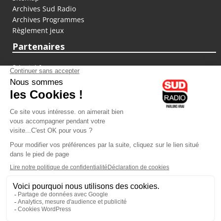
Archives Sud Radio
Archives Programmes
Règlement jeux
Partenaires
fiducial.fr
lyoncapitale.fr
olympique-et-lyonnais.com
L'application Iphone / Android
Téléchargez l'application
Les cookies
Gestion des cookies
Crédit photos : ©Sud Radio / Pierre Olivier