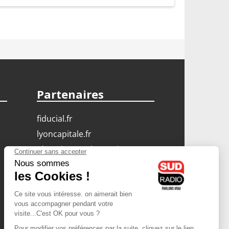
Partenaires
fiducial.fr
lyoncapitale.fr
olympique-et-lyonnais.com
L'application Iphone
/ Android
Téléchargez l'application