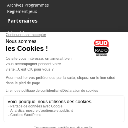
Archives Programmes
Règlement jeux
Partenaires
fiducial.fr
lyoncapitale.fr
olympique-et-lyonnais.com
L'application Iphone / Android
Téléchargez l'application
Les cookies
Gestion des cookies
Crédit photos : ©Sud Radio / Pierre Olivier