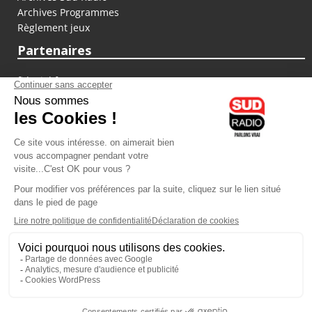
Archives Programmes
Règlement jeux
Partenaires
fiducial.fr
lyoncapitale.fr
olympique-et-lyonnais.com
L'application Iphone / Android
Téléchargez l'application
Les cookies
Gestion des cookies
Crédit photos : ©Sud Radio / Pierre Olivier