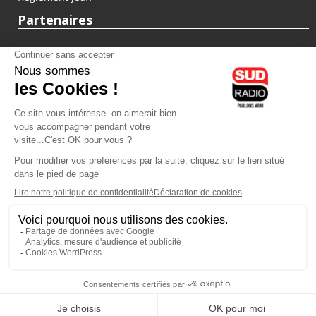
Partenaires
fiducial.fr
lyoncapitale.fr
olympique-et-lyonnais.com
L'application Iphone / Android
Téléchargez l'application
Les cookies
Gestion des cookies
Crédit photos : ©Sud Radio / Pierre Olivier
10H00
-
13H00
13H00 - 14H00
Noémie Halioua
Jacques Pessis
Les débats de l'été
Les clefs d'une vie