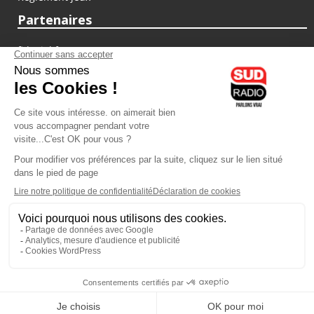
Partenaires
fiducial.fr
lyoncapitale.fr
olympique-et-lyonnais.com
L'application Iphone / Android
Téléchargez l'application
Les cookies
Gestion des cookies
Crédit photos : ©Sud Radio / Pierre Olivier
07H00
-
10H00
10H00 - 13H00
Jacques Cardoze
Noémie Halioua
Le Grand Matin
Les débats de l'été