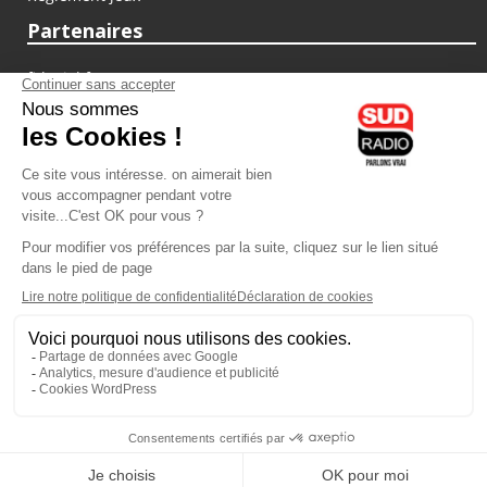
Partenaires
fiducial.fr
lyoncapitale.fr
olympique-et-lyonnais.com
L'application Iphone / Android
Téléchargez l'application
Les cookies
Gestion des cookies
Crédit photos : ©Sud Radio / Pierre Olivier
00H00
-
02H00
02H00 - 03H00
Judith Beller
Jacques Pessis
Les Vraies Voix
Les clefs d'une vie