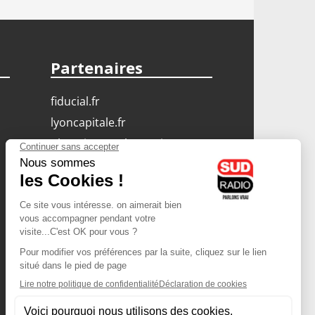
Partenaires
fiducial.fr
lyoncapitale.fr
olympique-et-lyonnais.com
L'application Iphone
/ Android
Téléchargez l'application
Les cookies