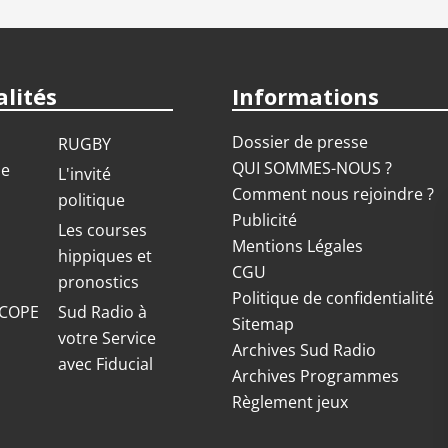
lités
Informations
Dossier de presse
RUGBY
QUI SOMMES-NOUS ?
ue
L'invité
Comment nous rejoindre ?
politique
Publicité
S
Les courses
Mentions Légales
hippiques et
CGU
pronostics
Politique de confidentialité
COPE
Sud Radio à
Sitemap
votre Service
Archives Sud Radio
avec Fiducial
Archives Programmes
Règlement jeux