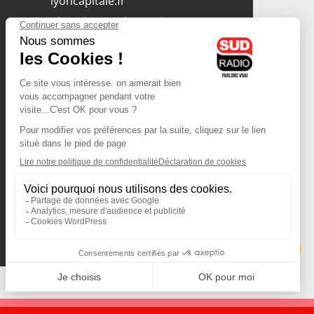
lyoncapitale.fr
olympique-et-lyonnais.com
L'application Iphone
/ Android
Téléchargez l'application
Les cookies
Gestion des cookies