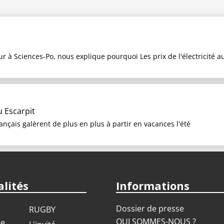
eur à Sciences-Po, nous explique pourquoi Les prix de l'électricité
u Escarpit
ançais galèrent de plus en plus à partir en vacances l'été
lités
Informations
Dossier de presse
RUGBY
QUI SOMMES-NOUS ?
ue