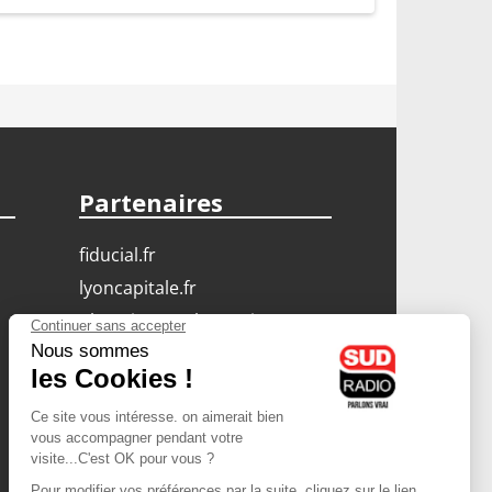
Partenaires
fiducial.fr
lyoncapitale.fr
olympique-et-lyonnais.com
L'application Iphone
/ Android
Téléchargez l'application