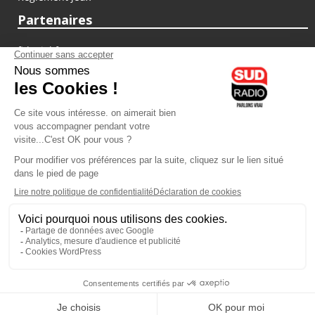
Partenaires
fiducial.fr
lyoncapitale.fr
olympique-et-lyonnais.com
L'application Iphone / Android
Téléchargez l'application
Les cookies
Gestion des cookies
Crédit photos : ©Sud Radio / Pierre Olivier
00H00
-
02H00
02H00 - 03H00
Judith Beller
Jacques Pessis
Les Vraies Voix
Les clefs d'une vie