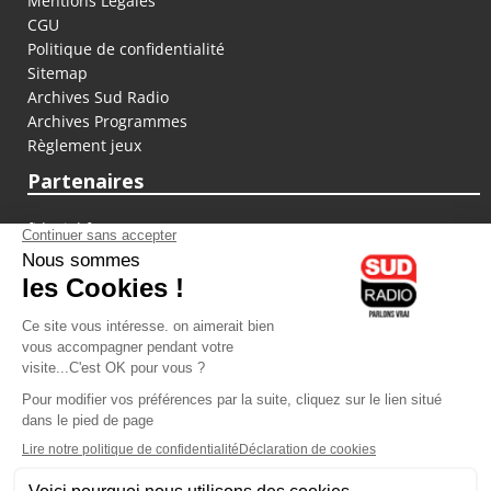
Mentions Légales
CGU
Politique de confidentialité
Sitemap
Archives Sud Radio
Archives Programmes
Règlement jeux
Partenaires
fiducial.fr
lyoncapitale.fr
olympique-et-lyonnais.com
L'application Iphone / Android
Téléchargez l'application
Les cookies
Gestion des cookies