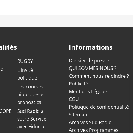
lités
Informations
Dossier de presse
RUGBY
QUI SOMMES-NOUS ?
ue
L'invité
Comment nous rejoindre ?
politique
Publicité
S
Les courses
Mentions Légales
hippiques et
CGU
pronostics
Politique de confidentialité
COPE
Sud Radio à
Sitemap
votre Service
Archives Sud Radio
avec Fiducial
Archives Programmes