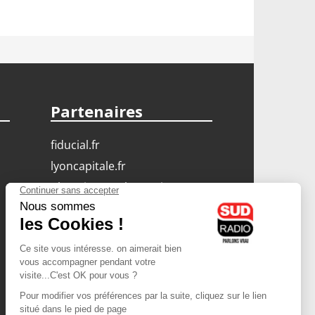
Partenaires
fiducial.fr
lyoncapitale.fr
olympique-et-lyonnais.com
L'application Iphone
/ Android
Téléchargez l'application