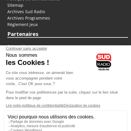
Sitemap
Archives Sud Radio
Archives Programmes
Règlement jeux
Partenaires
fiducial.fr
lyoncapitale.fr
olympique-et-lyonnais.com
L'application Iphone / Android
Téléchargez l'application
Les cookies
Gestion des cookies
Crédit photos : ©Sud Radio / Pierre Olivier