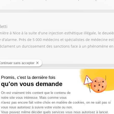
etti
ère à Nice à la suite d'une injection esthétique illégale, le deux
te d'alarme. Près de 5 000 médecins et spécialistes de médecine es
s réclament un durcissement des sanctions face à un phénomène en p
rûlé en une semaine en Gironde, la sénatrice Nathalie Delattre appe
té touchée par les incendies. Selon elle, ce geste est essentiel pou
es de ces feux.