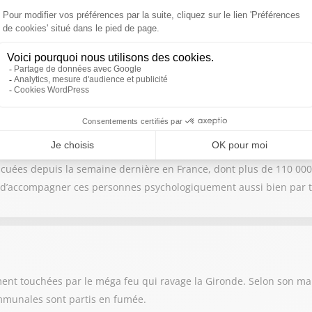
ndu une dizaine de personnes poursuivies pour des faits de pyroma
ense, estimant qu'il y a peu d'espoir de faire évoluer ces profils.
ry Martin
acuées depuis la semaine dernière en France, dont plus de 110 000
st d’accompagner ces personnes psychologiquement aussi bien par t
nt touchées par le méga feu qui ravage la Gironde. Selon son mai
ommunales sont partis en fumée.