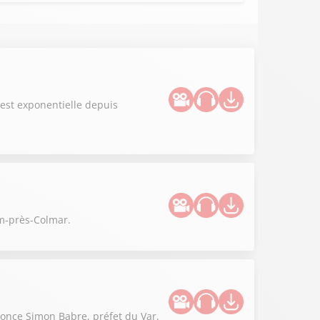
 est exponentielle depuis
im-près-Colmar.
nonce Simon Babre, préfet du Var.