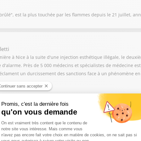
ûlé", est la plus touchée par les flammes depuis le 21 juillet, an
etti
ère à Nice à la suite d'une injection esthétique illégale, le deux
te d'alarme. Près de 5 000 médecins et spécialistes de médecine es
s réclament un durcissement des sanctions face à un phénomène en p
rûlé en une semaine en Gironde, la sénatrice Nathalie Delattre appe
té touchée par les incendies. Selon elle, ce geste est essentiel pou
es de ces feux.