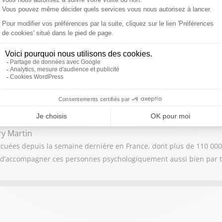
ndu une dizaine de personnes poursuivies pour des faits de pyroma
ense, estimant qu'il y a peu d'espoir de faire évoluer ces profils.
ry Martin
acuées depuis la semaine dernière en France, dont plus de 110 000
st d’accompagner ces personnes psychologiquement aussi bien par t