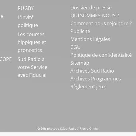
Dossier de presse
RUGBY
QUI SOMMES-NOUS ?
ue
L'invité
Comment nous rejoindre ?
politique
Publicité
S
Les courses
Mentions Légales
hippiques et
CGU
pronostics
Politique de confidentialité
COPE
Sud Radio à
Sitemap
votre Service
Archives Sud Radio
avec Fiducial
Archives Programmes
Règlement jeux
Crédit photos : ©Sud Radio / Pierre Olivier