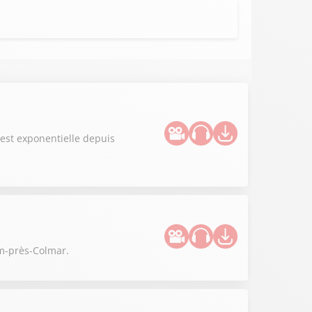
 est exponentielle depuis
im-près-Colmar.