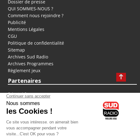
Dossier de presse
QUI SOMMES-NOUS ?
Comment nous rejoindre ?
Publicité
Mentions Légales
CGU
Politique de confidentialité
Sitemap
Archives Sud Radio
Archives Programmes
Règlement jeux
Partenaires
fiducial.fr
lyoncapitale.fr
olympique-et-lyonnais.com
L'application Iphone / Android
Téléchargez l'application