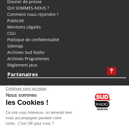
Dossier de presse
QUI SOMMES-NOUS ?
Comment nous rejoindre ?
Publicité
Mentions Légales
CGU
Politique de confidentialité
Sitemap
Archives Sud Radio
Archives Programmes
Règlement jeux
Partenaires
fiducial.fr
lyoncapitale.fr
olympique-et-lyonnais.com
L'application Iphone / Android
Téléchargez l'application