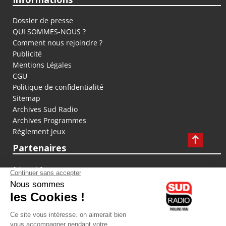
Dossier de presse
QUI SOMMES-NOUS ?
Comment nous rejoindre ?
Publicité
Mentions Légales
CGU
Politique de confidentialité
Sitemap
Archives Sud Radio
Archives Programmes
Règlement jeux
Partenaires
fiducial.fr
lyoncapitale.fr
olympique-et-lyonnais.com
L'application Iphone / Android