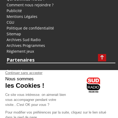
Comment nous rejoindre ?
Publicité
Mentions Légales
CGU
Politique de confidentialité
Sitemap
Archives Sud Radio
Archives Programmes
Règlement jeux
Partenaires
fiducial.fr
lyoncapitale.fr
olympique-et-lyonnais.com
L'application Iphone / Android
Téléchargez l'application