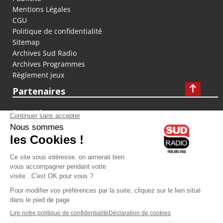
Mentions Légales
CGU
Politique de confidentialité
Sitemap
Archives Sud Radio
Archives Programmes
Règlement jeux
Partenaires
fiducial.fr
lyoncapitale.fr
olympique-et-lyonnais.com
L'application Iphone / Android
Téléchargez l'application
Les cookies