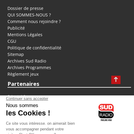
Dossier de presse
QUI SOMMES-NOUS ?
Comment nous rejoindre ?
Publicité
Mentions Légales
CGU
Politique de confidentialité
Sitemap
Archives Sud Radio
Archives Programmes
Règlement jeux
Partenaires
fiducial.fr
lyoncapitale.fr
olympique-et-lyonnais.com
L'application Iphone / Android