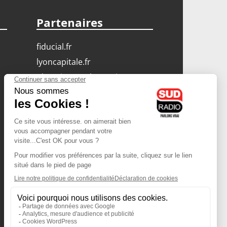
Partenaires
fiducial.fr
lyoncapitale.fr
olympique-et-lyonnais.com
L'application Iphone
/ Android
Téléchargez l'application
Les cookies
Gestion des cookies