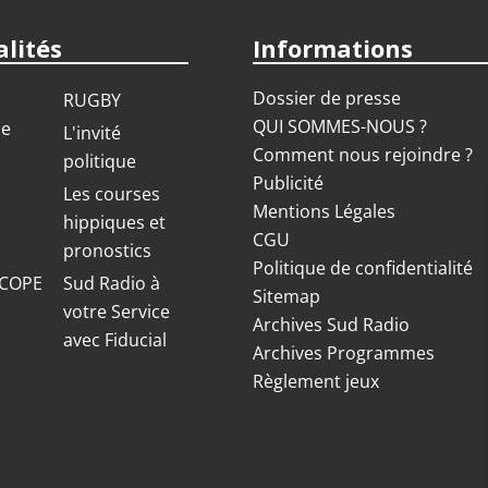
lités
Informations
Dossier de presse
RUGBY
QUI SOMMES-NOUS ?
ue
L'invité
Comment nous rejoindre ?
politique
Publicité
S
Les courses
Mentions Légales
hippiques et
CGU
pronostics
Politique de confidentialité
COPE
Sud Radio à
Sitemap
votre Service
Archives Sud Radio
avec Fiducial
Archives Programmes
Règlement jeux