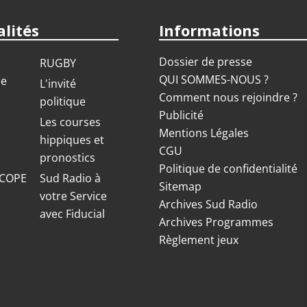
lités
Informations
Dossier de presse
RUGBY
QUI SOMMES-NOUS ?
ue
L'invité
Comment nous rejoindre ?
politique
Publicité
S
Les courses
Mentions Légales
hippiques et
CGU
pronostics
Politique de confidentialité
COPE
Sud Radio à
Sitemap
votre Service
Archives Sud Radio
avec Fiducial
Archives Programmes
Règlement jeux