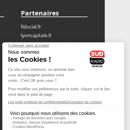
Partenaires
fiducial.fr
lyoncapitale.fr
olympique-et-lyonnais.com
L'application Iphone
/ Android
Téléchargez l'application
Les cookies
Gestion des cookies