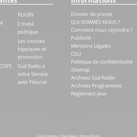
lités
Informations
Dossier de presse
RUGBY
QUI SOMMES-NOUS ?
ue
L'invité
Comment nous rejoindre ?
politique
Publicité
S
Les courses
Mentions Légales
hippiques et
CGU
pronostics
Politique de confidentialité
COPE
Sud Radio à
Sitemap
votre Service
Archives Sud Radio
avec Fiducial
Archives Programmes
Règlement jeux
Crédit photos : ©Sud Radio / Pierre Olivier