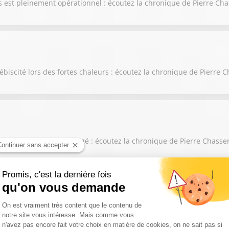
ris est pleinement opérationnel : écoutez la chronique de Pierre Ch
ébiscité lors des fortes chaleurs : écoutez la chronique de Pierre 
éhicule électrique partagé : écoutez la chronique de Pierre Chasse
issé sur les six premiers mois de l'année : écoutez la chronique de