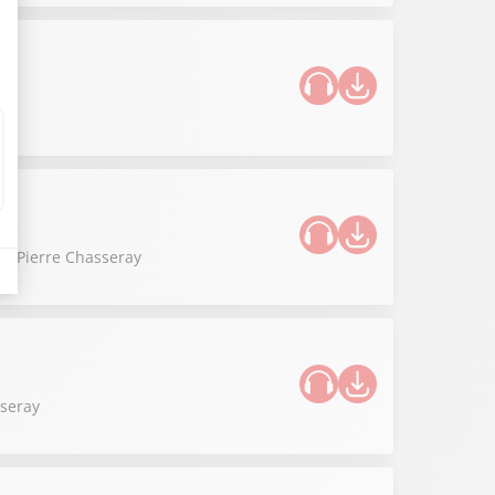
 de Pierre Chasseray
sseray