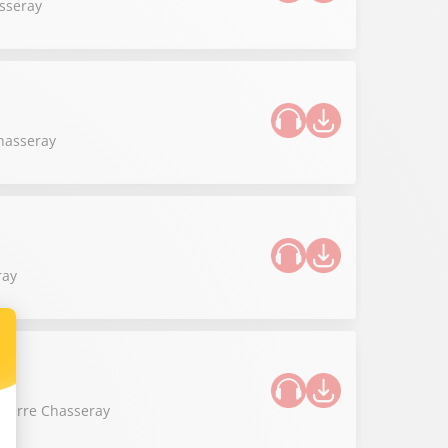
asseray
Chasseray
ray
 Pierre Chasseray