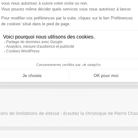
 son airbag Takata : écoutez la chronique de Pierre Chasseray
oin dans la lutte contre les excès de vitesse : écoutez la chronique
ons de limitations de vitesse : écoutez la chronique de Pierre Cha