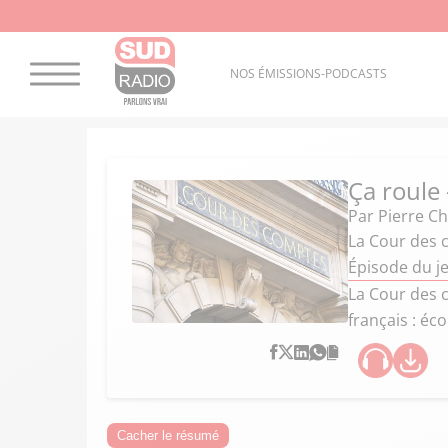
NOS ÉMISSIONS-PODCASTS
Ça roule
Par
Pierre C
La Cour des c
Épisode du je
La Cour des c
français : éc
Cacher le résumé