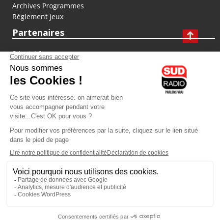
Archives Programmes
Règlement jeux
Partenaires
fiducial.fr
lyoncapitale.fr
olympique-et-lyonnais.com
L'application Iphone / Android
Téléchargez l'application
Les cookies
Gestion des cookies
Crédit photos : ©Sud Radio / Pierre Olivier