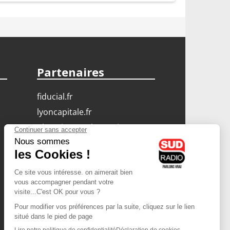
Partenaires
fiducial.fr
lyoncapitale.fr
olympique-et-lyonnais.com
L'application Iphone
/ Android
Téléchargez l'application