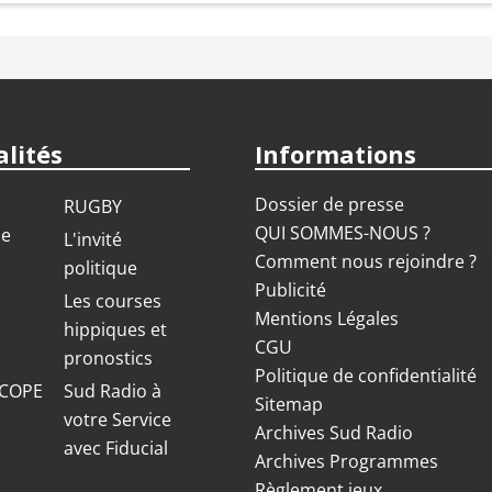
lités
Informations
Dossier de presse
RUGBY
QUI SOMMES-NOUS ?
ue
L'invité
Comment nous rejoindre ?
politique
Publicité
S
Les courses
Mentions Légales
hippiques et
CGU
pronostics
Politique de confidentialité
COPE
Sud Radio à
Sitemap
votre Service
Archives Sud Radio
avec Fiducial
Archives Programmes
Règlement jeux