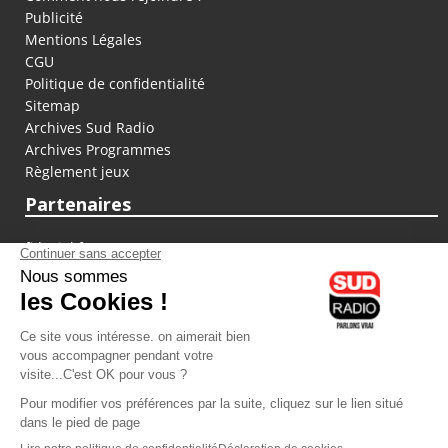
Publicité
Mentions Légales
CGU
Politique de confidentialité
Sitemap
Archives Sud Radio
Archives Programmes
Règlement jeux
Partenaires
fiducial.fr
lyoncapitale.fr
olympique-et-lyonnais.com
L'application Iphone / Android
Téléchargez l'application
Les cookies