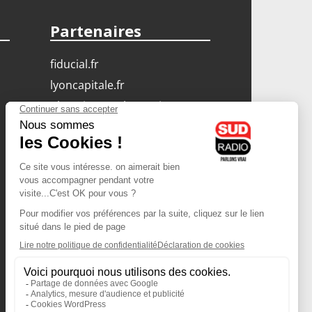
Partenaires
fiducial.fr
lyoncapitale.fr
olympique-et-lyonnais.com
L'application Iphone
/ Android
Téléchargez l'application
Les cookies
Gestion des cookies