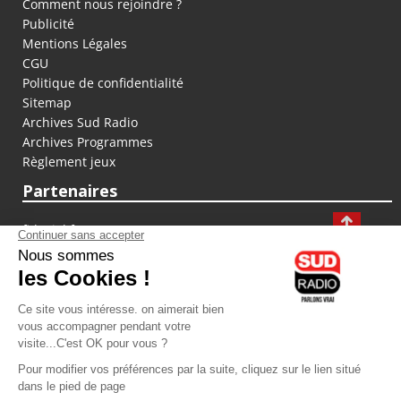
Comment nous rejoindre ?
Publicité
Mentions Légales
CGU
Politique de confidentialité
Sitemap
Archives Sud Radio
Archives Programmes
Règlement jeux
Partenaires
fiducial.fr
lyoncapitale.fr
olympique-et-lyonnais.com
L'application Iphone / Android
Téléchargez l'application