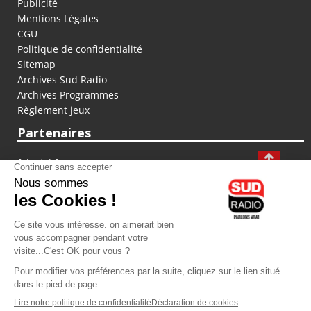
Publicité
Mentions Légales
CGU
Politique de confidentialité
Sitemap
Archives Sud Radio
Archives Programmes
Règlement jeux
Partenaires
fiducial.fr
lyoncapitale.fr
olympique-et-lyonnais.com
L'application Iphone / Android
Téléchargez l'application
Les cookies