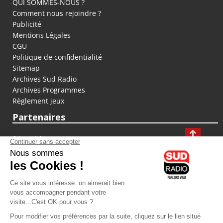
QUI SOMMES-NOUS ?
Comment nous rejoindre ?
Publicité
Mentions Légales
CGU
Politique de confidentialité
Sitemap
Archives Sud Radio
Archives Programmes
Règlement jeux
Partenaires
fiducial.fr
lyoncapitale.fr
olympique-et-lyonnais.com
L'application Iphone / Android
Téléchargez l'application