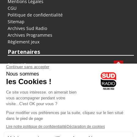
Mentions Légales
CGU
Politique de confidentialité
Sitemap
Archives Sud Radio
Archives Programmes
Règlement jeux
Partenaires
fiducial.fr
lyoncapitale.fr
olympique-et-lyonnais.com
L'application Iphone / Android
Téléchargez l'application
Les cookies
Gestion des cookies