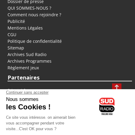
Dossier de presse
QUI SOMMES-NOUS ?
Comment nous rejoindre ?
Publicité
Mentions Légales
CGU
Politique de confidentialité
Sitemap
Archives Sud Radio
Archives Programmes
Règlement jeux
Partenaires
fiducial.fr
lyoncapitale.fr
olympique-et-lyonnais.com
L'application Iphone / Android
Téléchargez l'application