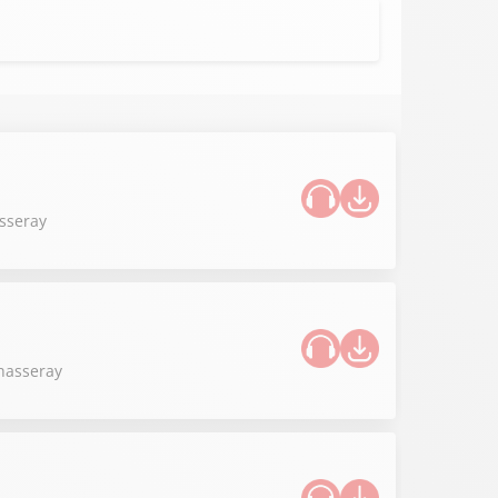
asseray
Chasseray