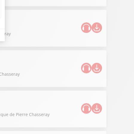
sseray
 Chasseray
onique de Pierre Chasseray