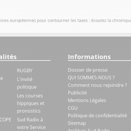
 usines européennes pour contourner les taxes : écoutez la chroniq
lités
Informations
Dossier de presse
RUGBY
QUI SOMMES-NOUS ?
ue
L'invité
Comment nous rejoindre ?
politique
Publicité
S
Les courses
Mentions Légales
hippiques et
CGU
pronostics
Politique de confidentialité
COPE
Sud Radio à
Sitemap
votre Service
Archives Sud Radio