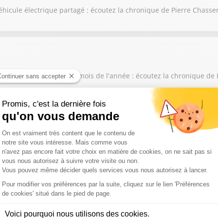
éhicule électrique partagé : écoutez la chronique de Pierre Chasse
issé sur les six premiers mois de l'année : écoutez la chronique de
 son airbag Takata : écoutez la chronique de Pierre Chasseray
oin dans la lutte contre les excès de vitesse : écoutez la chronique