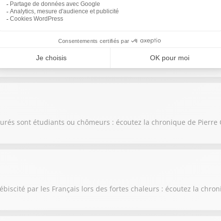
ons de limitations de vitesse : écoutez la chronique de Pierre Cha
surés sont étudiants ou chômeurs : écoutez la chronique de Pierre
ébiscité par les Français lors des fortes chaleurs : écoutez la chr