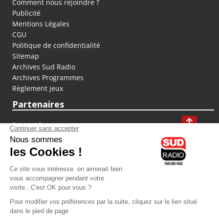
Comment nous rejoindre ?
Publicité
Mentions Légales
CGU
Politique de confidentialité
Sitemap
Archives Sud Radio
Archives Programmes
Règlement jeux
Partenaires
fiducial.fr
lyoncapitale.fr
olympique-et-lyonnais.com
L'application Iphone / Android
Téléchargez l'application